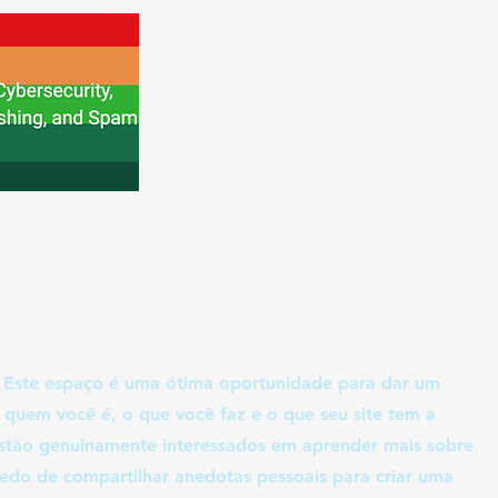
. Este espaço é uma ótima oportunidade para dar um
 quem você é, o que você faz e o que seu site tem a
 estão genuinamente interessados em aprender mais sobre
edo de compartilhar anedotas pessoais para criar uma