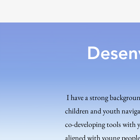
General
Sobre
Compromisso
Desen
I have a strong backgroun
children and youth navigat
co-developing tools with 
aligned with young people