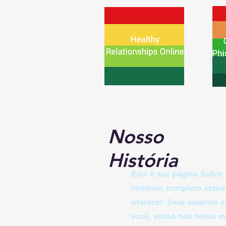
Nosso
História
Esta é sua página Sobre
histórico completo sobre
oferecer. Seus usuários
você, então não tenha m