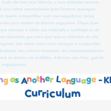
 Cada site tem uma história, e seus visitantes querem
 é uma ótima oportunidade para fornecer quaisquer
cê queira compartilhar com seus seguidores. Inclua
santes para manter os leitores engajados. Clique duas
para começar a editar seu conteúdo e certifique-se de
es relevantes que você quer que os visitantes do site
mpresa, fale sobre como você começou e compartilhe
. Explique seus valores essenciais, seu comprometimento
ocê se destaca da multidão. Adicione uma foto, galeria
s engajamento.