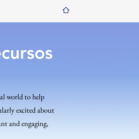
rsos Educacionais
More
cursos
al world to help
ularly excited about
ant and engaging,