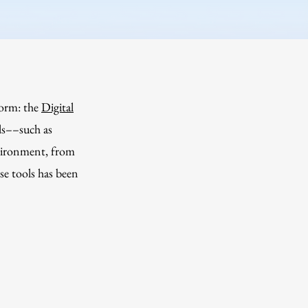
form: the
Digital
ls––such as
environment, from
se tools has been