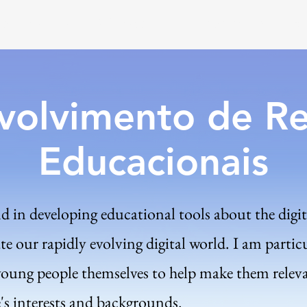
s de palestras
Publicações
Desenvolvimento de Recu
volvimento de Re
Educacionais
d in developing educational tools about the digit
e our rapidly evolving digital world. I am partic
young people themselves to help make them relev
's interests and backgrounds.